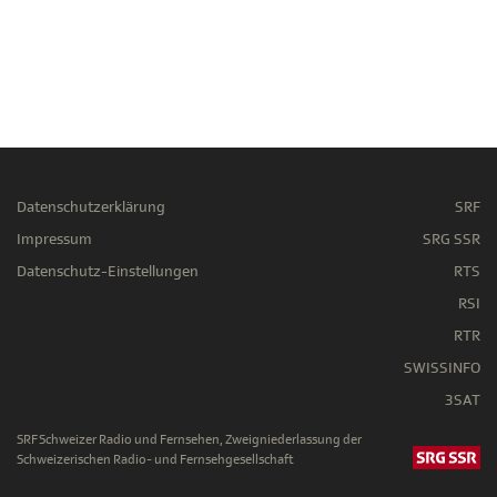
Datenschutzerklärung
SRF
Impressum
SRG SSR
Datenschutz-Einstellungen
RTS
RSI
RTR
SWISSINFO
3SAT
SRF Schweizer Radio und Fernsehen, Zweigniederlassung der
Schweizerischen Radio- und Fernsehgesellschaft