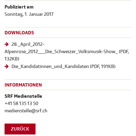
Publiziert am
Sonntag, 1. Januar 2017
DOWNLOADS
28._April_2012-
Alpenrose_2012___Die_Schweizer_Volksmusik-Show_
(
PDF
,
132KB)
Die_Kandidatinnen_und_Kandidaten
(
PDF
, 191KB)
INFORMATIONEN
SRF Medienstelle
+41 58 135 13 50
medienstelle@srf.ch
ZURÜCK