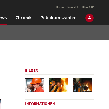
Home
Kontakt
Über SRF
ews
Chronik
Publikumszahlen
BILDER
INFORMATIONEN