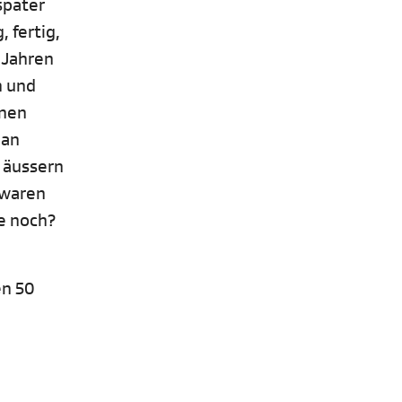
später
 fertig,
 Jahren
n und
enen
man
n äussern
 waren
e noch?
en 50