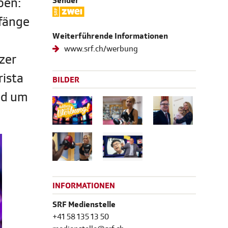
ben:
Sender
nfänge
Weiterführende Informationen
www.srf.ch/werbung
zer
rista
BILDER
nd um
INFORMATIONEN
SRF Medienstelle
+41 58 135 13 50