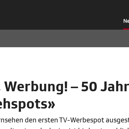
N
, Werbung! – 50 Jah
ehspots»
ernsehen den ersten TV-Werbespot ausgest