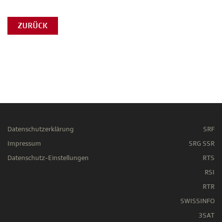
ZURÜCK
Datenschutzerklärung
SRF
Impressum
SRG SSR
Datenschutz-Einstellungen
RTS
RSI
RTR
SWISSINFO
3SAT