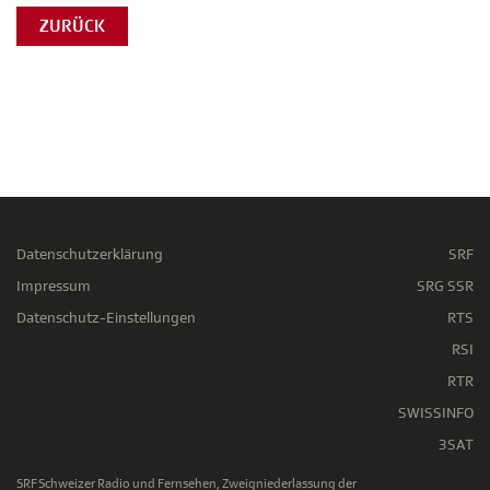
ZURÜCK
Datenschutzerklärung
SRF
Impressum
SRG SSR
Datenschutz-Einstellungen
RTS
RSI
RTR
SWISSINFO
3SAT
SRF Schweizer Radio und Fernsehen, Zweigniederlassung der