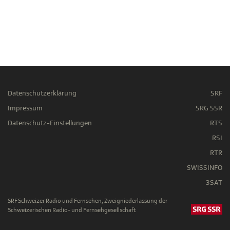
Datenschutzerklärung
SRF
Impressum
SRG SSR
Datenschutz-Einstellungen
RTS
RSI
RTR
SWISSINFO
3SAT
SRF Schweizer Radio und Fernsehen, Zweigniederlassung der
Schweizerischen Radio- und Fernsehgesellschaft