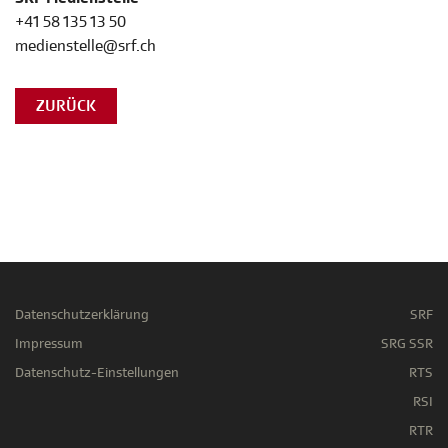
+41 58 135 13 50
medienstelle@srf.ch
ZURÜCK
Datenschutzerklärung
SRF
Impressum
SRG SSR
Datenschutz-Einstellungen
RTS
RSI
RTR