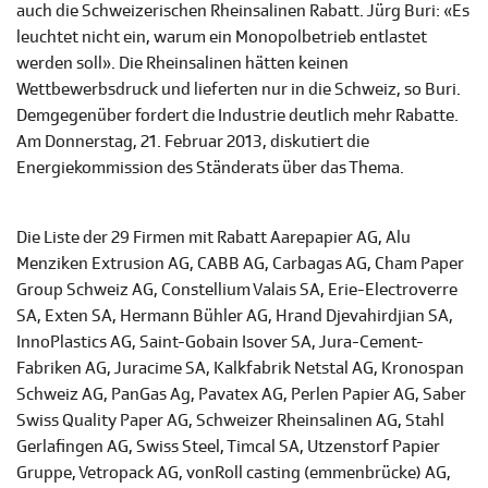
auch die Schweizerischen Rheinsalinen Rabatt. Jürg Buri: «Es
leuchtet nicht ein, warum ein Monopolbetrieb entlastet
werden soll». Die Rheinsalinen hätten keinen
Wettbewerbsdruck und lieferten nur in die Schweiz, so Buri.
Demgegenüber fordert die Industrie deutlich mehr Rabatte.
Am Donnerstag, 21. Februar 2013, diskutiert die
Energiekommission des Ständerats über das Thema.
Die Liste der 29 Firmen mit Rabatt
Aarepapier AG, Alu
Menziken Extrusion AG, CABB AG, Carbagas AG, Cham Paper
Group Schweiz AG, Constellium Valais SA, Erie-Electroverre
SA, Exten SA, Hermann Bühler AG, Hrand Djevahirdjian SA,
InnoPlastics AG, Saint-Gobain Isover SA, Jura-Cement-
Fabriken AG, Juracime SA, Kalkfabrik Netstal AG, Kronospan
Schweiz AG, PanGas Ag, Pavatex AG, Perlen Papier AG, Saber
Swiss Quality Paper AG, Schweizer Rheinsalinen AG, Stahl
Gerlafingen AG, Swiss Steel, Timcal SA, Utzenstorf Papier
Gruppe, Vetropack AG, vonRoll casting (emmenbrücke) AG,