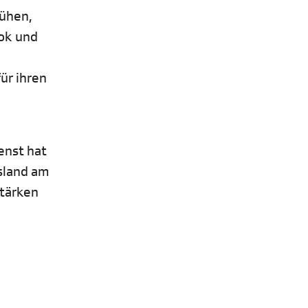
mühen,
ook und
ür ihren
enst hat
sland am
Stärken