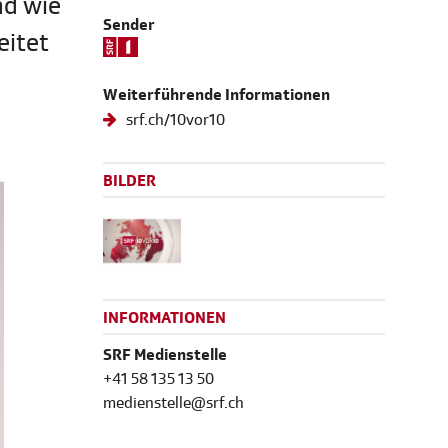
nd wie
Sender
eitet
Weiterführende Informationen
srf.ch/10vor10
BILDER
INFORMATIONEN
SRF Medienstelle
+41 58 135 13 50
medienstelle@srf.ch