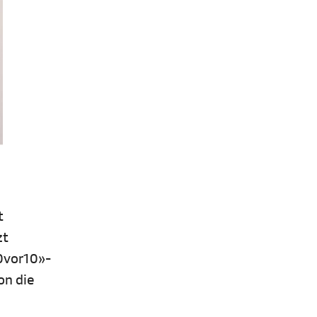
t
zt
0vor10»-
on die