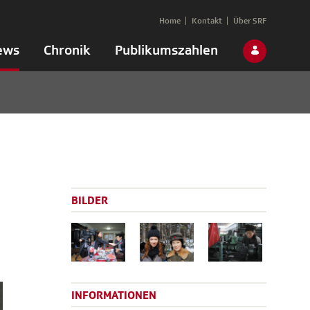
Home
Kontakt
Über SRF
ews
Chronik
Publikumszahlen
BILDER
INFORMATIONEN