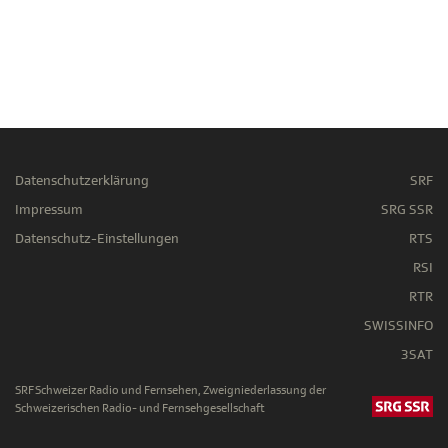
Datenschutzerklärung
SRF
Impressum
SRG SSR
Datenschutz-Einstellungen
RTS
RSI
RTR
SWISSINFO
3SAT
SRF Schweizer Radio und Fernsehen, Zweigniederlassung der
Schweizerischen Radio- und Fernsehgesellschaft