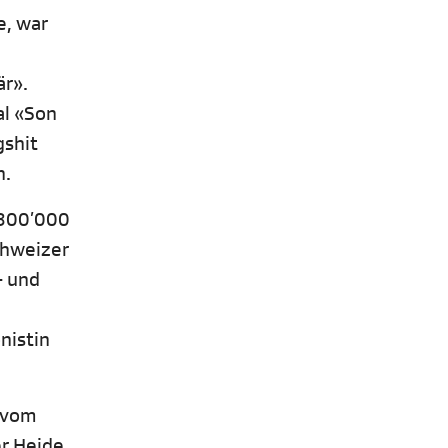
e, war
är».
al «Son
gshit
n.
r 300’000
chweizer
- und
nistin
n vom
er Heide