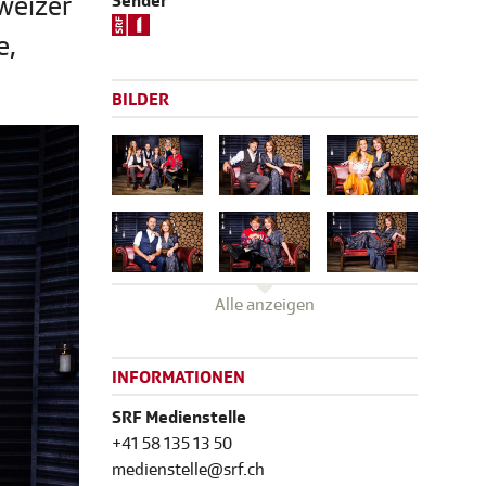
weizer
Sender
e,
BILDER
Alle anzeigen
INFORMATIONEN
SRF Medienstelle
+41 58 135 13 50
medienstelle@srf.ch