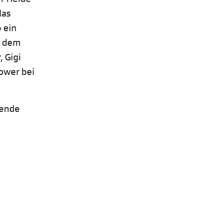
das
 ein
t dem
 Gigi
power bei
nende