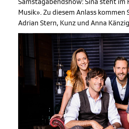
Samstagabendshow: Sina steht im 
Musik». Zu diesem Anlass kommen S
Adrian Stern, Kunz und Anna Känz