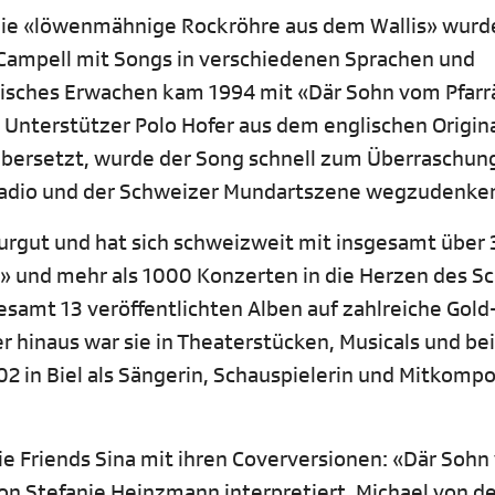
 die «löwenmähnige Rockröhre aus dem Wallis» wurd
a Campell mit Songs in verschiedenen Sprachen und
isches Erwachen kam 1994 mit «Där Sohn vom Pfarr
Unterstützer Polo Hofer aus dem englischen Origin
übersetzt, wurde der Song schnell zum Überraschun
 Radio und der Schweizer Mundartszene wegzudenke
ulturgut und hat sich schweizweit mit insgesamt übe
r» und mehr als 1000 Konzerten in die Herzen des S
esamt 13 veröffentlichten Alben auf zahlreiche Gold
 hinaus war sie in Theaterstücken, Musicals und bei
 in Biel als Sängerin, Schauspielerin und Mitkompo
e Friends Sina mit ihren Coverversionen: «Där Soh
von Stefanie Heinzmann interpretiert, Michael von d