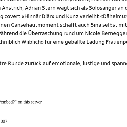
 Anstrich, Adrian Stern wagt sich als Solosänger an 
g covert «Hinnär Diär» und Kunz verleiht «Däheimu»
inen Gänsehautmoment schafft auch Sina selbst mi
ährend die Überraschung rund um Nicole Bernegger,
riiblich Wiiblich» für eine geballte Ladung Frauen
ustre Runde zurück auf emotionale, lustige und span