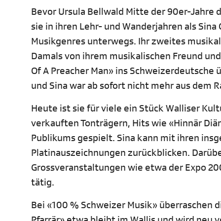
Bevor Ursula Bellwald Mitte der 90er-Jahre
sie in ihren Lehr- und Wanderjahren als Sin
Musikgenres unterwegs. Ihr zweites musikal
Damals von ihrem musikalischen Freund und 
Of A Preacher Man» ins Schweizerdeutsche 
und Sina war ab sofort nicht mehr aus dem
Heute ist sie für viele ein Stück Walliser K
verkauften Tonträgern, Hits wie «Hinnär Diä
Publikums gespielt. Sina kann mit ihren insg
Platinauszeichnungen zurückblicken. Darüber
Grossveranstaltungen wie etwa der Expo 2002
tätig.
Bei «100 % Schweizer Musik» überraschen di
Pfarrär» etwa bleibt im Wallis und wird neu 