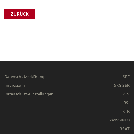
ZURÜCK
Datenschutzerklärung
SRF
Impressum
SRG SSR
Datenschutz-Einstellungen
RTS
RSI
RTR
SWISSINFO
3SAT