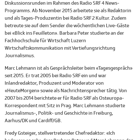
Diskussionsrunden im Rahmen des Radio SRF 4 News-
Programms. Ab November 2015 arbeitete sie als Redaktorin
und als Tages-Produzentin bei Radio SRF 2 Kultur. Zudem
betreute sie auf dem Sender die wöchentlichen Live-Gäste
bei «Blick ins Feuilleton». Barbara Peter studierte an der
Fachhochschule für Wirtschaft Luzern
Wirtschaftskommunikation mit Vertiefungsrichtung
Journalismus.
Marc Lehmann ist als Gesprächsleiter beim «Tagesgespräch»
seit 2015. Er trat 2005 bei Radio SRF ein und war
Inlandredaktor, Produzent und Moderator von
«HeuteMorgen» sowie als Nachrichtensprecher tätig. Von
2007 bis 2014 berichtete er für Radio SRF als Osteuropa-
Korrespondent mit Sitz in Prag. Marc Lehmann studierte
Journalismus-, Politik- und Geschichte in Freiburg,
Aarhus/DK und Cardiff/GB.
Fredy Gsteiger, stellvertretender Chefredaktor: «Ich