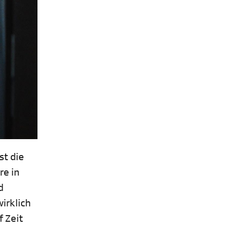
st die
re in
d
irklich
f Zeit