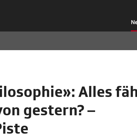
N
losophie»: Alles fä
von gestern? –
Piste