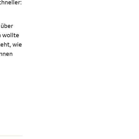
hneller:
 über
n wollte
teht, wie
ennen