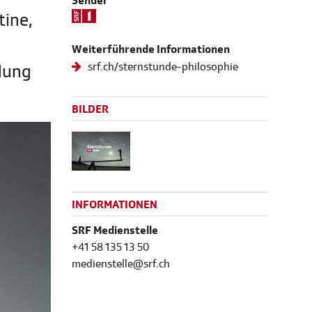
Sender
tine,
Weiterführende Informationen
srf.ch/sternstunde-philosophie
ndung
BILDER
INFORMATIONEN
SRF Medienstelle
+41 58 135 13 50
medienstelle@srf.ch