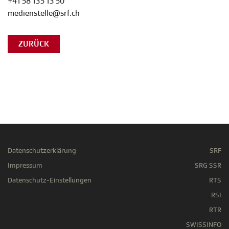
+41 58 135 13 50
medienstelle@srf.ch
ZURÜCK
Datenschutzerklärung
SRF
Impressum
SRG SSR
Datenschutz-Einstellungen
RTS
RSI
RTR
SWISSINFO