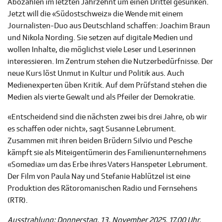
Abozahlen im letzten Jahrzehnt um einen Drittel gesunken.
Jetzt will die «Südostschweiz» die Wende mit einem
Journalisten-Duo aus Deutschland schaffen: Joachim Braun
und Nikola Nording. Sie setzen auf digitale Medien und
wollen Inhalte, die möglichst viele Leser und Leserinnen
interessieren. Im Zentrum stehen die Nutzerbedürfnisse. Der
neue Kurs löst Unmut in Kultur und Politik aus. Auch
Medienexperten üben Kritik. Auf dem Prüfstand stehen die
Medien als vierte Gewalt und als Pfeiler der Demokratie.
«Entscheidend sind die nächsten zwei bis drei Jahre, ob wir
es schaffen oder nicht», sagt Susanne Lebrument.
Zusammen mit ihren beiden Brüdern Silvio und Pesche
kämpft sie als Miteigentümerin des Familienunternehmens
«Somedia» um das Erbe ihres Vaters Hanspeter Lebrument.
Der Film von Paula Nay und Stefanie Hablützel ist eine
Produktion des Rätoromanischen Radio und Fernsehens
(RTR).
Ausstrahlung: Donnerstag, 13. November 2025, 17.00 Uhr,