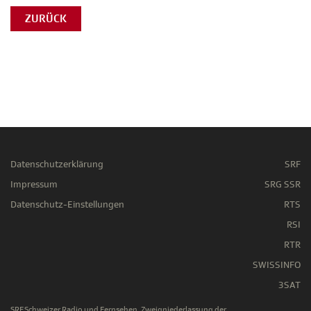
ZURÜCK
Datenschutzerklärung
SRF
Impressum
SRG SSR
Datenschutz-Einstellungen
RTS
RSI
RTR
SWISSINFO
3SAT
SRF Schweizer Radio und Fernsehen, Zweigniederlassung der