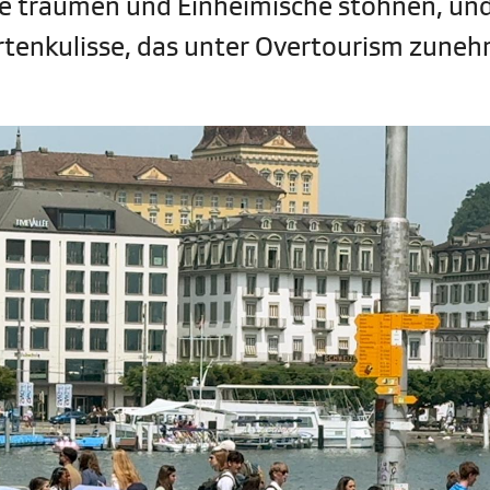
de träumen und Einheimische stöhnen, un
artenkulisse, das unter Overtourism zune