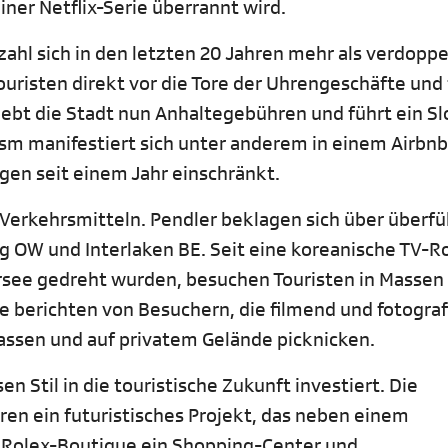
iner Netflix-Serie überrannt wird.
hl sich in den letzten 20 Jahren mehr als verdoppe
uristen direkt vor die Tore der Uhrengeschäfte und
hebt die Stadt nun Anhaltegebühren und führt ein Sl
m manifestiert sich unter anderem in einem Airbnb
en seit einem Jahr einschränkt.
Verkehrsmitteln. Pendler beklagen sich über überfü
rg OW und Interlaken BE. Seit eine koreanische TV-
ersee gedreht wurden, besuchen Touristen in Massen
e berichten von Besuchern, die filmend und fotogra
lassen und auf privatem Gelände picknicken.
n Stil in die touristische Zukunft investiert. Die
ren ein futuristisches Projekt, das neben einem
 Rolex-Boutique ein Shopping-Center und