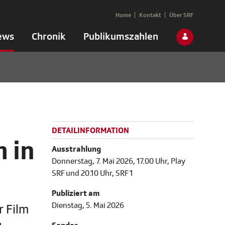
Home
Kontakt
Über SRF
ews
Chronik
Publikumszahlen
DETAILINFORMATION
 in
Ausstrahlung
Donnerstag, 7. Mai 2026, 17.00 Uhr, Play
SRF und 20.10 Uhr, SRF 1
Publiziert am
Dienstag, 5. Mai 2026
r Film