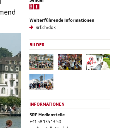
d
Sender
hmend
Weiterführende Informationen
srf.ch/dok
BILDER
INFORMATIONEN
SRF Medienstelle
+41 58 135 13 50