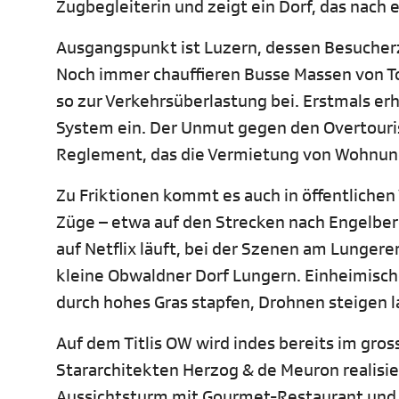
Zugbegleiterin und zeigt ein Dorf, das nach e
Ausgangspunkt ist Luzern, dessen Besucherza
Noch immer chauffieren Busse Massen von To
so zur Verkehrsüberlastung bei. Erstmals er
System ein. Der Unmut gegen den Overtouris
Reglement, das die Vermietung von Wohnung
Zu Friktionen kommt es auch in öffentlichen 
Züge – etwa auf den Strecken nach Engelbe
auf Netflix läuft, bei der Szenen am Lunger
kleine Obwaldner Dorf Lungern. Einheimisch
durch hohes Gras stapfen, Drohnen steigen 
Auf dem Titlis OW wird indes bereits im grosse
Stararchitekten Herzog & de Meuron realisie
Aussichtsturm mit Gourmet-Restaurant und