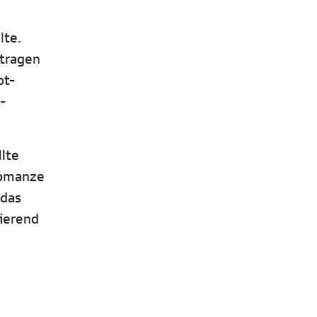
lte.
 tragen
ot-
-
llte
Romanze
 das
fierend