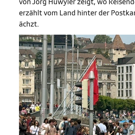
von Jörg Huwyler zeigt, wo Reisen
erzählt vom Land hinter der Postk
ächzt.