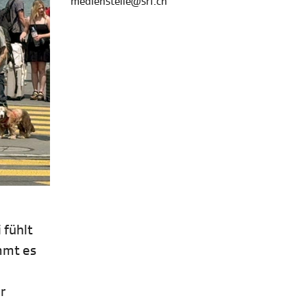
medienstelle@srf.ch
 fühlt
mmt es
r