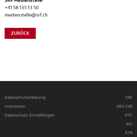
SRF Medienstelle
+41 58 135 13 50
medienstelle@srf.ch
ZURÜCK
Datenschutzerklärung
SRF
Impressum
SRG SSR
Datenschutz-Einstellungen
RTS
RSI
RTR