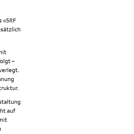
s «SRF
sätzlich
mit
olgt –
verlegt.
lanung
truktur.
staltung
ht auf
mit
n