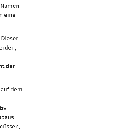
Im Namen
m eine
 Dieser
erden,
mt der
g auf dem
tiv
abbaus
 müssen,