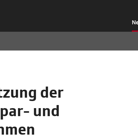
N
tzung der
par- und
ahmen