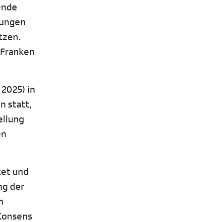
ende
rungen
tzen.
 Franken
 2025) in
n statt,
ellung
en
tet und
ng der
n
 Konsens