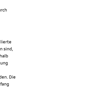
urch
lierte
n sind,
halb
tung
den. Die
nfang