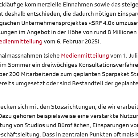
ckläufige kommerzielle Einnahmen sowie das steig
at deshalb entschieden, die dadurch nötigen Einspa
egischen Unternehmensprojektes «SRF 4.0» umzuse
ungen im Angebot in der Höhe von rund 8 Millionen
edienmitteilung
vom 6. Februar 2025).
sonalmassnahmen (siehe
Medienmitteilung
vom 1. Juli
d im Sommer ein dreiwöchiges Konsultationsverfahre
er 200 Mitarbeitende zum geplanten Sparpaket St
ereits umgesetzt oder sind Bestandteil der geplant
cken sich mit den Stossrichtungen, die wir erarbei
 Dazu gehören beispielsweise eine verstärkte Nutzu
stung von Studios und Büroflächen, Einsparungen vo
eschäftsleitung. Dass in zentralen Punkten oftmals