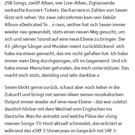
298 Songs, zwölf Alben, vier Live-Alben, Zigtausende
verkaufte Konzert-Tickets. Die Karriere in Zahlen von Seven
lässt sich sehen. Vor zwei Jahrzehnten kam sein Debüt-
Album «Dedicated To ...» raus, seither hat sich Seven immer
wieder neu gewandelt, stets einen neuen Weg gesucht, um
sich und seinen Sound auf eine neue Ebene zu bringen. Der
43-jährige Sänger und Musiker meint zurückblickend: «Ich
habe nie etwas gemacht, das mir nicht gefallen hat. Ich habe
immer mein Ding durchgezogen, oft im Gegenwind. Und ich
habe immer Menschen gefunden, die mich unterstützen. Das
macht mich stolz, demütig und sehr dankbar.»
Seven blickt gerne zurück, schaut aber noch lieber in die
Zukunft und bringt mit seinen Ideen seinen musikalischen
Output immer wieder auf eine neue Ebene – das war zuletzt
deutlich hörbar mit dem Wechsel vom Englischen ins
Deutsche. Was ihn antreibt und welche Pläne der «Sing
meinen Song»-TV-Host aktuell schmiedet, das erörtert er
während des «SRF 3 Showcase» im Gespräch mit SRF 3-