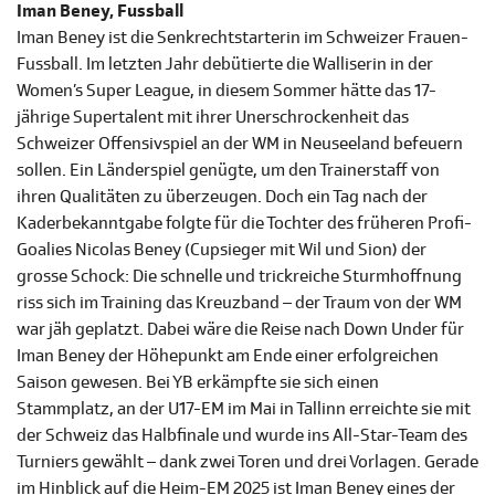
Iman Beney, Fussball
Iman Beney ist die Senkrechtstarterin im Schweizer Frauen-
Fussball. Im letzten Jahr debütierte die Walliserin in der
Women’s Super League, in diesem Sommer hätte das 17-
jährige Supertalent mit ihrer Unerschrockenheit das
Schweizer Offensivspiel an der WM in Neuseeland befeuern
sollen. Ein Länderspiel genügte, um den Trainerstaff von
ihren Qualitäten zu überzeugen. Doch ein Tag nach der
Kaderbekanntgabe folgte für die Tochter des früheren Profi-
Goalies Nicolas Beney (Cupsieger mit Wil und Sion) der
grosse Schock: Die schnelle und trickreiche Sturmhoffnung
riss sich im Training das Kreuzband – der Traum von der WM
war jäh geplatzt. Dabei wäre die Reise nach Down Under für
Iman Beney der Höhepunkt am Ende einer erfolgreichen
Saison gewesen. Bei YB erkämpfte sie sich einen
Stammplatz, an der U17-EM im Mai in Tallinn erreichte sie mit
der Schweiz das Halbfinale und wurde ins All-Star-Team des
Turniers gewählt – dank zwei Toren und drei Vorlagen. Gerade
im Hinblick auf die Heim-EM 2025 ist Iman Beney eines der