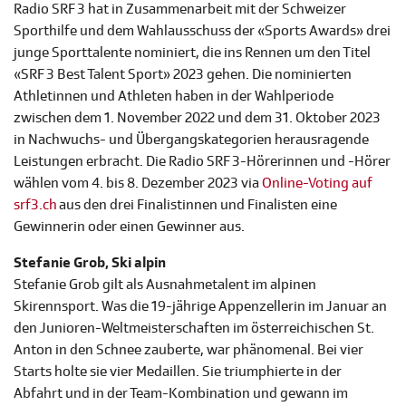
Radio SRF 3 hat in Zusammenarbeit mit der Schweizer
Sporthilfe und dem Wahlausschuss der «Sports Awards» drei
junge Sporttalente nominiert, die ins Rennen um den Titel
«SRF 3 Best Talent Sport» 2023 gehen. Die nominierten
Athletinnen und Athleten haben in der Wahlperiode
zwischen dem 1. November 2022 und dem 31. Oktober 2023
in Nachwuchs- und Übergangskategorien herausragende
Leistungen erbracht. Die Radio SRF 3-Hörerinnen und -Hörer
wählen vom 4. bis 8. Dezember 2023 via
Online-Voting auf
srf3.ch
aus den drei Finalistinnen und Finalisten eine
Gewinnerin oder einen Gewinner aus.
Stefanie Grob, Ski alpin
Stefanie Grob gilt als Ausnahmetalent im alpinen
Skirennsport. Was die 19-jährige Appenzellerin im Januar an
den Junioren-Weltmeisterschaften im österreichischen St.
Anton in den Schnee zauberte, war phänomenal. Bei vier
Starts holte sie vier Medaillen. Sie triumphierte in der
Abfahrt und in der Team-Kombination und gewann im