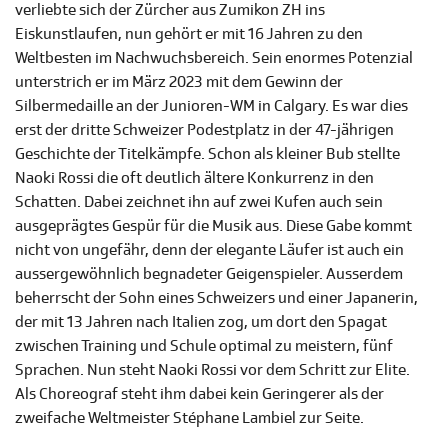
verliebte sich der Zürcher aus Zumikon ZH ins
Eiskunstlaufen, nun gehört er mit 16 Jahren zu den
Weltbesten im Nachwuchsbereich. Sein enormes Potenzial
unterstrich er im März 2023 mit dem Gewinn der
Silbermedaille an der Junioren-WM in Calgary. Es war dies
erst der dritte Schweizer Podestplatz in der 47-jährigen
Geschichte der Titelkämpfe. Schon als kleiner Bub stellte
Naoki Rossi die oft deutlich ältere Konkurrenz in den
Schatten. Dabei zeichnet ihn auf zwei Kufen auch sein
ausgeprägtes Gespür für die Musik aus. Diese Gabe kommt
nicht von ungefähr, denn der elegante Läufer ist auch ein
aussergewöhnlich begnadeter Geigenspieler. Ausserdem
beherrscht der Sohn eines Schweizers und einer Japanerin,
der mit 13 Jahren nach Italien zog, um dort den Spagat
zwischen Training und Schule optimal zu meistern, fünf
Sprachen. Nun steht Naoki Rossi vor dem Schritt zur Elite.
Als Choreograf steht ihm dabei kein Geringerer als der
zweifache Weltmeister Stéphane Lambiel zur Seite.