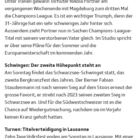
Unter Tränen gewann Torhüter Nikola Portner am
vergangenen Wochenende mit Magdeburg zum dritten Mal
die Champions League. Es ist ein wichtiger Triumph, denn der
31-Jährige hat ein sehr schwieriges Jahr hinter sich.
Ausserdem zieht Portner nun in Sachen Champions-League-
Titel mit seinem verstorbenen Vater gleich. Im Studio spricht
er über seine Pläne für den Sommer und die
Europameisterschaft im kommenden Jahr.
Schwingen: Der zweite Höhepunkt steht an
Am Sonntag findet das Schwarzsee-Schwinget statt, das
zweite Bergkranzfest des Jahres. Der Berner Fabian
Staudenmann ist nach seinem Sieg auf dem Stoos erneut der
grosse Favorit, er strebt nach 2023 seinen zweiten Sieg in
Schwarzsee an. Und für die Südwestschweizer ist es die
Chance auf Wiedergutmachung, nachdem sie im Vorjahr
keinen Kranz geholt hatten.
Turnen: Titelverteidigung in Lausanne
Zehn Tage Volksfest enden am Sonntag in Lausanne. Mit einer