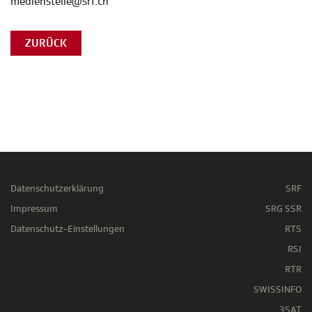
medienstelle@srf.ch
ZURÜCK
Datenschutzerklärung
SRF
Impressum
SRG SSR
Datenschutz-Einstellungen
RTS
RSI
RTR
SWISSINFO
3SAT