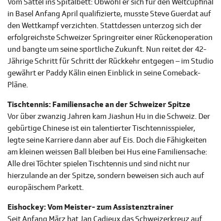
Vom Sattel ins Spitalbett: Obwohl er sich für den Weltcupfinal
in Basel Anfang April qualifizierte, musste Steve Guerdat auf
den Wettkampf verzichten. Stattdessen unterzog sich der
erfolgreichste Schweizer Springreiter einer Rückenoperation
und bangte um seine sportliche Zukunft. Nun reitet der 42-
Jährige Schritt für Schritt der Rückkehr entgegen – im Studio
gewährt er Paddy Kälin einen Einblick in seine Comeback-
Pläne.
Tischtennis: Familiensache an der Schweizer Spitze
Vor über zwanzig Jahren kam Jiashun Hu in die Schweiz. Der
gebürtige Chinese ist ein talentierter Tischtennisspieler,
legte seine Karriere dann aber auf Eis. Doch die Fähigkeiten
am kleinen weissen Ball bleiben bei Hus eine Familiensache:
Alle drei Töchter spielen Tischtennis und sind nicht nur
hierzulande an der Spitze, sondern beweisen sich auch auf
europäischem Parkett.
Eishockey: Vom Meister- zum Assistenztrainer
Seit Anfang März hat Jan Cadieux das Schweizerkreuz auf