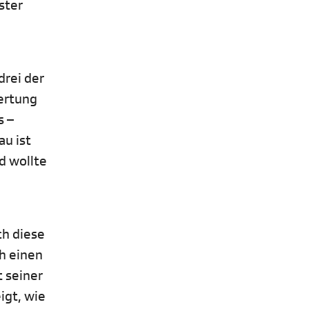
ster
drei der
wertung
s –
au ist
d wollte
ch diese
ch einen
 seiner
igt, wie