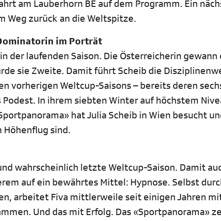
ahrt am Lauberhorn BE auf dem Programm. Ein näch
 Weg zurück an die Weltspitze.
-Dominatorin im Porträt
rin der laufenden Saison. Die Österreicherin gewann 
rde sie Zweite. Damit führt Scheib die Disziplinen
ren vorherigen Weltcup-Saisons – bereits deren sech
s Podest. In ihrem siebten Winter auf höchstem Nive
Sportpanorama» hat Julia Scheib in Wien besucht un
 Höhenflug sind.
 und wahrscheinlich letzte Weltcup-Saison. Damit au
derem auf ein bewährtes Mittel: Hypnose. Selbst dur
arbeitet Fiva mittlerweile seit einigen Jahren mit
ammen. Und das mit Erfolg. Das «Sportpanorama» ze