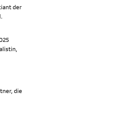
tiant der
l.
2025
listin,
tner, die