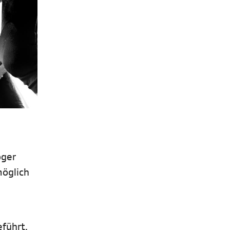
oger
möglich
eführt.