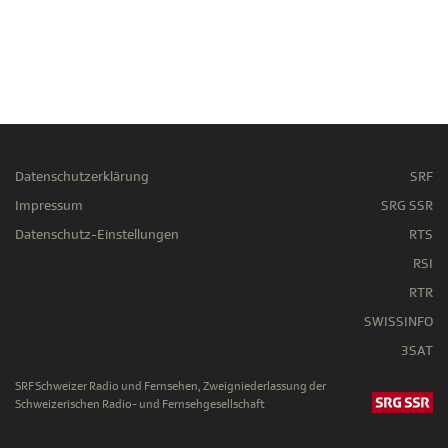
Datenschutzerklärung
SRF
Impressum
SRG SSR
Datenschutz-Einstellungen
RTS
RSI
RTR
SWISSINFO
3SAT
SRF Schweizer Radio und Fernsehen, Zweigniederlassung der
Schweizerischen Radio- und Fernsehgesellschaft