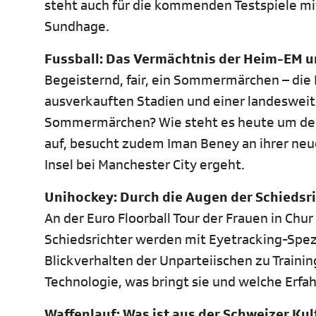
steht auch für die kommenden Testspiele mi
Sundhage.
Fussball: Das Vermächtnis der Heim-EM u
Begeisternd, fair, ein Sommermärchen – die 
ausverkauften Stadien und einer landesweit
Sommermärchen? Wie steht es heute um den
auf, besucht zudem Iman Beney an ihrer neu
Insel bei Manchester City ergeht.
Unihockey: Durch die Augen der Schiedsr
An der Euro Floorball Tour der Frauen in C
Schiedsrichter werden mit Eyetracking-Spezia
Blickverhalten der Unparteiischen zu Traini
Technologie, was bringt sie und welche Erf
Waffenlauf: Was ist aus der Schweizer Ku