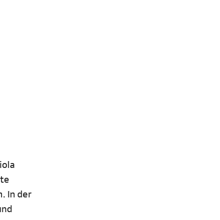
iola
hte
. In der
und