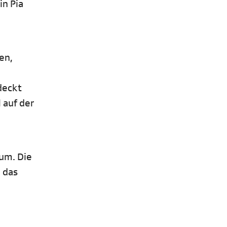
in Pia
en,
deckt
 auf der
vum. Die
, das