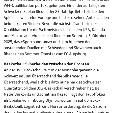
WM-Qualifikation perfekt gelungen. Einer der auffälligsten
Schweizer: Fabian Rieder. Der 23-Jährige lieferte in beiden
Spielen jeweils eine Vorlage und hatte so seinen Anteil an den
beiden klaren Siegen. Bevor die nächste Tranche in der
Qualifikation für die Weltmeisterschaft in den USA, Kanada
und Mexiko ansteht, besucht Rieder am Sonntag, 5. Oktober
2025, das «Sportpanorama» und spricht neben den
anstehenden Duellen mit Schweden und Slowenien auch
über seinen Sommer-Transfer zum FC Augsburg.
Basketball: Silberhelden zwischen den Fronten
An der 3x3-Basketball-WM in der Mongolei gewann die
Schweiz im Juni überraschend die Silbermedaille.
Überraschend, weil sich bis dato nur einer des Schweizer
Quartetts voll dem 3x3-Basketball verschrieben hat. Bei
Natan Jurkovitz und Jonathan Kazadi liegt der Hauptfokus
als Spieler von Fribourg Olympic weiterhin auf dem 5x5-
Basketball. Logistisch eine Herausforderung, da die Saisons
der beiden Formate teilweise überlappen. Ab nächster Saison