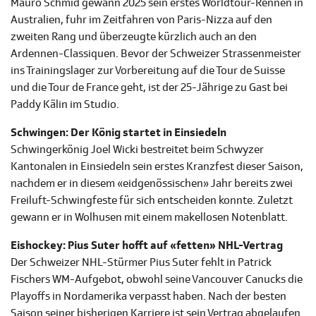
Mauro Schmid gewann 2025 sein erstes Worldtour-Rennen in
Australien, fuhr im Zeitfahren von Paris-Nizza auf den
zweiten Rang und überzeugte kürzlich auch an den
Ardennen-Classiquen. Bevor der Schweizer Strassenmeister
ins Trainingslager zur Vorbereitung auf die Tour de Suisse
und die Tour de France geht, ist der 25-Jährige zu Gast bei
Paddy Kälin im Studio.
Schwingen: Der König startet in Einsiedeln
Schwingerkönig Joel Wicki bestreitet beim Schwyzer
Kantonalen in Einsiedeln sein erstes Kranzfest dieser Saison,
nachdem er in diesem «eidgenössischen» Jahr bereits zwei
Freiluft-Schwingfeste für sich entscheiden konnte. Zuletzt
gewann er in Wolhusen mit einem makellosen Notenblatt.
Eishockey: Pius Suter hofft auf «fetten» NHL-Vertrag
Der Schweizer NHL-Stürmer Pius Suter fehlt in Patrick
Fischers WM-Aufgebot, obwohl seine Vancouver Canucks die
Playoffs in Nordamerika verpasst haben. Nach der besten
Saison seiner bisherigen Karriere ist sein Vertrag abgelaufen.