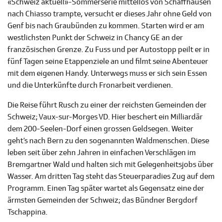
«Schweiz aktuell»-Sommerserie mittellos von Schaffhausen
nach Chiasso trampte, versucht er dieses Jahr ohne Geld von
Genf bis nach Graubünden zu kommen. Starten wird er am
westlichsten Punkt der Schweiz in Chancy GE an der
französischen Grenze. Zu Fuss und per Autostopp peilt er in
fünf Tagen seine Etappenziele an und filmt seine Abenteuer
mit dem eigenen Handy. Unterwegs muss er sich sein Essen
und die Unterkünfte durch Fronarbeit verdienen.
Die Reise führt Rusch zu einer der reichsten Gemeinden der
Schweiz; Vaux-sur-Morges VD. Hier beschert ein Milliardär
dem 200-Seelen-Dorf einen grossen Geldsegen. Weiter
geht’s nach Bern zu den sogenannten Waldmenschen. Diese
leben seit über zehn Jahren in einfachen Verschlägen im
Bremgartner Wald und halten sich mit Gelegenheitsjobs über
Wasser. Am dritten Tag steht das Steuerparadies Zug auf dem
Programm. Einen Tag später wartet als Gegensatz eine der
ärmsten Gemeinden der Schweiz; das Bündner Bergdorf
Tschappina.