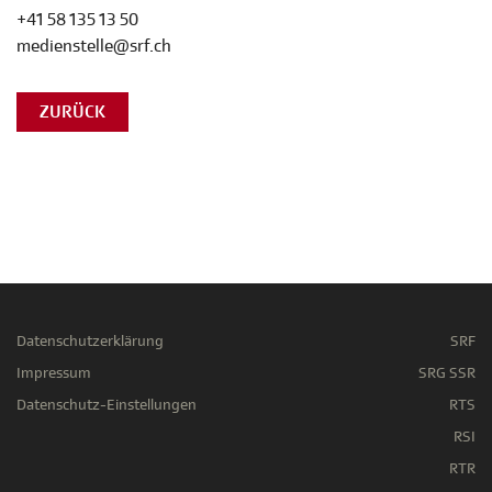
+41 58 135 13 50
medienstelle@srf.ch
ZURÜCK
Datenschutzerklärung
SRF
Impressum
SRG SSR
Datenschutz-Einstellungen
RTS
RSI
RTR