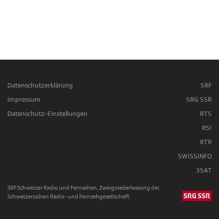
Datenschutzerklärung
SRF
Impressum
SRG SSR
Datenschutz-Einstellungen
RTS
RSI
RTR
SWISSINFO
3SAT
SRF Schweizer Radio und Fernsehen, Zweigniederlassung der
Schweizerischen Radio- und Fernsehgesellschaft