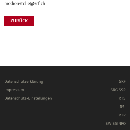
medienstelle@srf.ch
ZURÜCK
Datenschutzerklärung
SRF
Impressum
SRG SSR
Datenschutz-Einstellungen
RTS
RSI
RTR
SWISSINFO