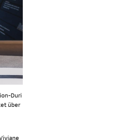
ion-Duri
tet über
Viviane