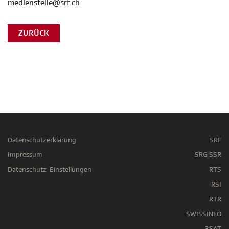
medienstelle@srf.ch
ZURÜCK
Datenschutzerklärung
SRF
Impressum
SRG SSR
Datenschutz-Einstellungen
RTS
RSI
RTR
SWISSINFO
3SAT