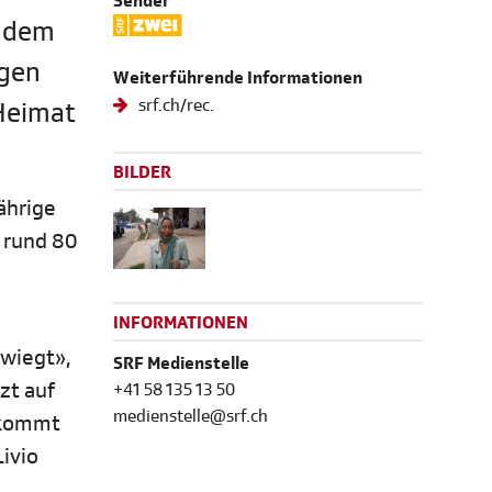
Sender
chdem
egen
Weiterführende Informationen
srf.ch/rec.
 Heimat
BILDER
ährige
 rund 80
INFORMATIONEN
rwiegt»,
SRF Medienstelle
zt auf
+41 58 135 13 50
medienstelle@srf.ch
n kommt
ivio