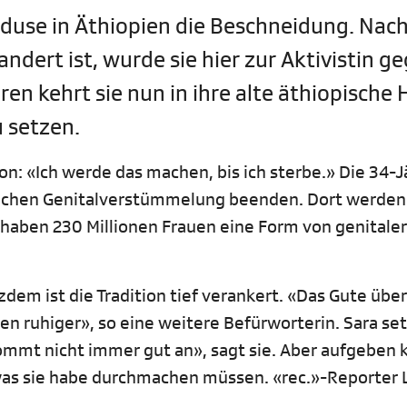
Aduse in Äthiopien die Beschneidung. Na
ndert ist, wurde sie hier zur Aktivistin g
en kehrt sie nun in ihre alte äthiopische
u setzen.
ion: «Ich werde das machen, bis ich sterbe.» Die 34-J
iblichen Genitalverstümmelung beenden. Dort werden
haben 230 Millionen Frauen eine Form von genitaler
dem ist die Tradition tief verankert. «Das Gute übe
n ruhiger», so eine weitere Befürworterin. Sara set
kommt nicht immer gut an», sagt sie. Aber aufgebe
 was sie habe durchmachen müssen. «rec.»-Reporter L