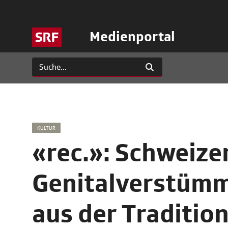
Medienportal
KULTUR
«rec.»: Schweize
Genitalverstümm
aus der Traditio