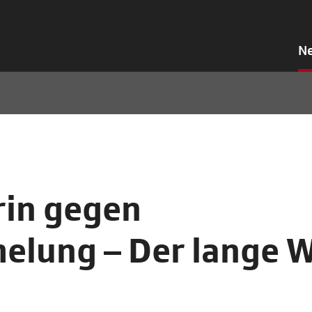
N
rin gegen
elung – Der lange 
n