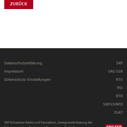
ZURÜCK
Datenschutzerklärung
SRF
Impressum
SRG SSR
Datenschutz-Einstellungen
RTS
RSI
RTR
SWISSINFO
3SAT
SRF Schweizer Radio und Fernsehen, Zweigniederlassung der