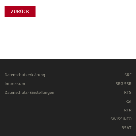
ZURÜCK
Datenschutzerklärung
SRF
Impressum
SRG SSR
Datenschutz-Einstellungen
RTS
RSI
RTR
SWISSINFO
3SAT