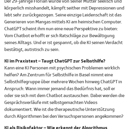
Der 29-jährige Florian wurde von seiner Mutter seelisch und
körperlich misshandelt, kämpft seither mit Depressionen und
lebt sehr zurückgezogen. Seine einzige Leidenschaft ist das
Generieren von Mangas mittels KI am heimischen Computer.
ChatGPT scheint ihm nun eine neue Perspektive zu bieten:
Vom Chatbot erhofft er sich Ratschläge zur Bewältigung
seines Alltags. Und er ist gespannt, ob die KI seinen Verdacht
bestätigt, autistisch zu sein.
KI im Praxistest – Taugt ChatGPT zur Selbsthilfe?
Kann eine KI Personen mit psychischen Problemen wirklich
helfen? Am Zentrum für Selbsthilfe in Basel nimmt eine
Selbsthilfegruppe über mehrere Wochen hinweg ChatGPT in
Anspruch: Wann immer jemand das Bedürfnis hat, soll er
oder sie sich mit dem Chatbot austauschen. Dabei werden die
Gesprächsverläufe mit selbstgemachten Videos
dokumentiert. Wie ist die therapeutische Unterstützung
durch Algorithmen bei den Versuchspersonen angekommen?
KI als Risikofaktor – Wie erkennt der Algorithmus