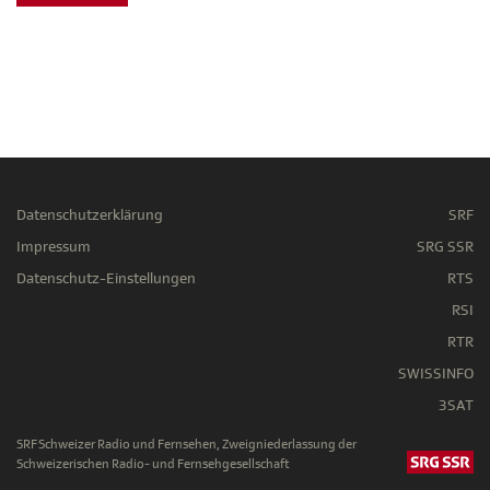
Datenschutzerklärung
SRF
Impressum
SRG SSR
Datenschutz-Einstellungen
RTS
RSI
RTR
SWISSINFO
3SAT
SRF Schweizer Radio und Fernsehen, Zweigniederlassung der
Schweizerischen Radio- und Fernsehgesellschaft