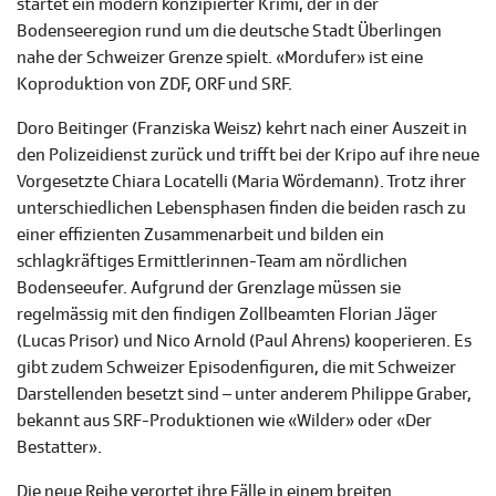
startet ein modern konzipierter Krimi, der in der
Bodenseeregion rund um die deutsche Stadt Überlingen
nahe der Schweizer Grenze spielt. «Mordufer» ist eine
Koproduktion von ZDF, ORF und SRF.
Doro Beitinger (Franziska Weisz) kehrt nach einer Auszeit in
den Polizeidienst zurück und trifft bei der Kripo auf ihre neue
Vorgesetzte Chiara Locatelli (Maria Wördemann). Trotz ihrer
unterschiedlichen Lebensphasen finden die beiden rasch zu
einer effizienten Zusammenarbeit und bilden ein
schlagkräftiges Ermittlerinnen-Team am nördlichen
Bodenseeufer. Aufgrund der Grenzlage müssen sie
regelmässig mit den findigen Zollbeamten Florian Jäger
(Lucas Prisor) und Nico Arnold (Paul Ahrens) kooperieren. Es
gibt zudem Schweizer Episodenfiguren, die mit Schweizer
Darstellenden besetzt sind – unter anderem Philippe Graber,
bekannt aus SRF-Produktionen wie «Wilder» oder «Der
Bestatter».
Die neue Reihe verortet ihre Fälle in einem breiten