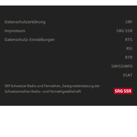
Datenschutzerklärung
SRF
Impressum
SRG SSR
Datenschutz-Einstellungen
RTS
RSI
RTR
SWISSINFO
3SAT
SRF Schweizer Radio und Fernsehen, Zweigniederlassung der
Schweizerischen Radio- und Fernsehgesellschaft