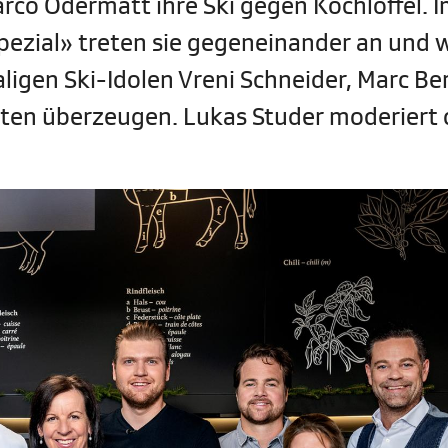
rco Odermatt ihre Ski gegen Kochlöffel. 
 Spezial» treten sie gegeneinander an und 
ligen Ski-Idolen Vreni Schneider, Marc Be
sten überzeugen. Lukas Studer moderiert