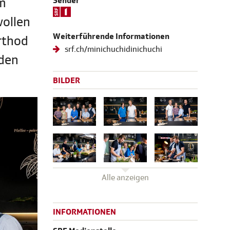
Im
Sender
wollen
Weiterführende Informationen
rthod
srf.ch/minichuchidinichuchi
 den
BILDER
Alle anzeigen
INFORMATIONEN