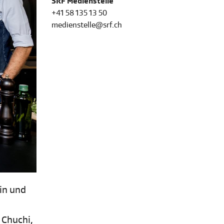
SRF Medienstelle
+41 58 135 13 50
medienstelle@srf.ch
in und
 Chuchi,