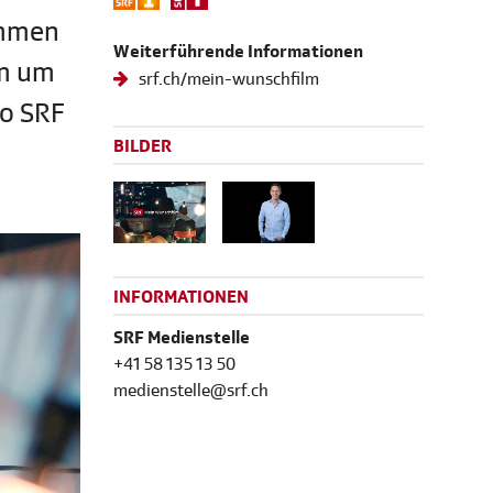
immen
Weiterführende Informationen
lm um
srf.ch/mein-wunschfilm
io SRF
BILDER
INFORMATIONEN
SRF Medienstelle
+41 58 135 13 50
medienstelle@srf.ch