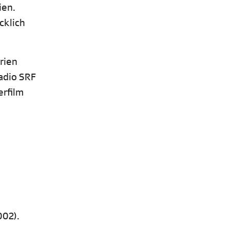
ien.
cklich
orien
adio SRF
erfilm
002).