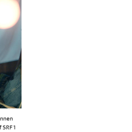
innen
 SRF 1