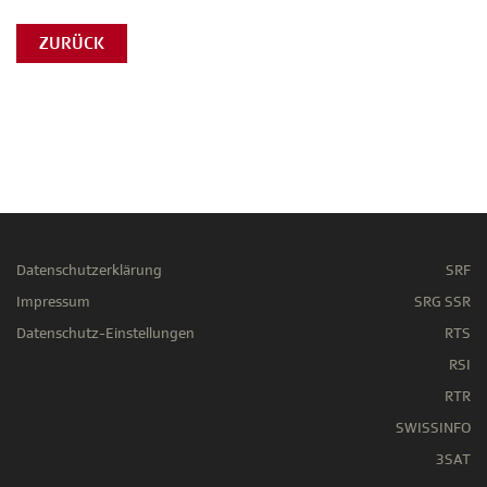
ZURÜCK
Datenschutzerklärung
SRF
Impressum
SRG SSR
Datenschutz-Einstellungen
RTS
RSI
RTR
SWISSINFO
3SAT