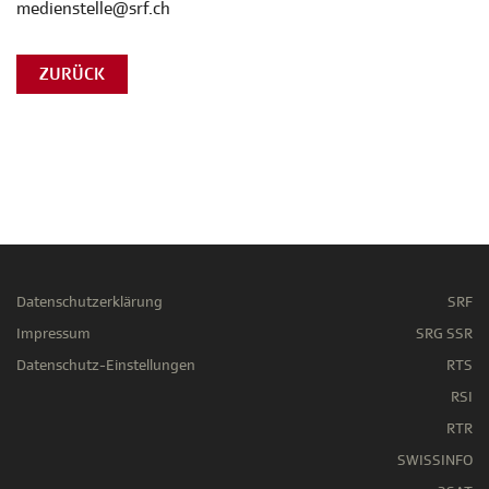
medienstelle@srf.ch
ZURÜCK
Datenschutzerklärung
SRF
Impressum
SRG SSR
Datenschutz-Einstellungen
RTS
RSI
RTR
SWISSINFO