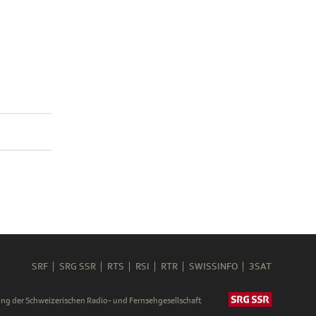
SRF
SRG SSR
RTS
RSI
RTR
SWISSINFO
3SAT
ng der Schweizerischen Radio- und Fernsehgesellschaft