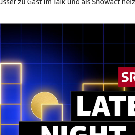
üsser zu Gast im Talk und als Showact hei