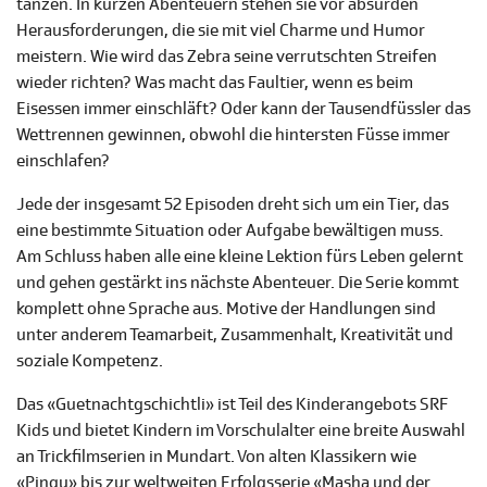
tanzen. In kurzen Abenteuern stehen sie vor absurden
Herausforderungen, die sie mit viel Charme und Humor
meistern. Wie wird das Zebra seine verrutschten Streifen
wieder richten? Was macht das Faultier, wenn es beim
Eisessen immer einschläft? Oder kann der Tausendfüssler das
Wettrennen gewinnen, obwohl die hintersten Füsse immer
einschlafen?
Jede der insgesamt 52 Episoden dreht sich um ein Tier, das
eine bestimmte Situation oder Aufgabe bewältigen muss.
Am Schluss haben alle eine kleine Lektion fürs Leben gelernt
und gehen gestärkt ins nächste Abenteuer. Die Serie kommt
komplett ohne Sprache aus. Motive der Handlungen sind
unter anderem Teamarbeit, Zusammenhalt, Kreativität und
soziale Kompetenz.
Das «Guetnachtgschichtli» ist Teil des Kinderangebots SRF
Kids und bietet Kindern im Vorschulalter eine breite Auswahl
an Trickfilmserien in Mundart. Von alten Klassikern wie
«Pingu» bis zur weltweiten Erfolgsserie «Masha und der