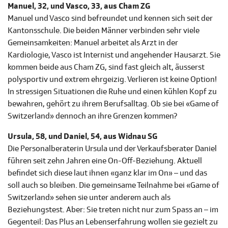
Manuel, 32, und Vasco, 33, aus Cham ZG
Manuel und Vasco sind befreundet und kennen sich seit der
Kantonsschule. Die beiden Männer verbinden sehr viele
Gemeinsamkeiten: Manuel arbeitet als Arzt in der
Kardiologie, Vasco ist Internist und angehender Hausarzt. Sie
kommen beide aus Cham ZG, sind fast gleich alt, äusserst
polysportiv und extrem ehrgeizig. Verlieren ist keine Option!
In stressigen Situationen die Ruhe und einen kühlen Kopf zu
bewahren, gehört zu ihrem Berufsalltag. Ob sie bei «Game of
Switzerland» dennoch an ihre Grenzen kommen?
Ursula, 58, und Daniel, 54, aus Widnau SG
Die Personalberaterin Ursula und der Verkaufsberater Daniel
führen seit zehn Jahren eine On-Off-Beziehung. Aktuell
befindet sich diese laut ihnen «ganz klar im On» – und das
soll auch so bleiben. Die gemeinsame Teilnahme bei «Game of
Switzerland» sehen sie unter anderem auch als
Beziehungstest. Aber: Sie treten nicht nur zum Spass an – im
Gegenteil: Das Plus an Lebenserfahrung wollen sie gezielt zu