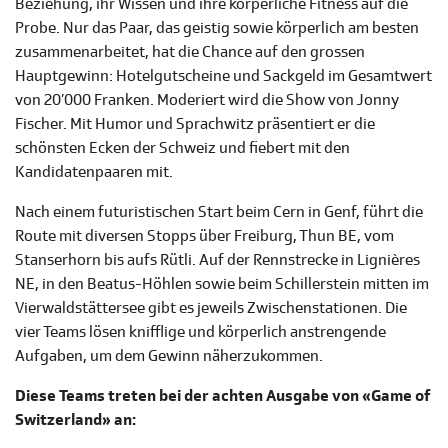
Beziehung, ihr Wissen und ihre körperliche Fitness auf die
Probe. Nur das Paar, das geistig sowie körperlich am besten
zusammenarbeitet, hat die Chance auf den grossen
Hauptgewinn: Hotelgutscheine und Sackgeld im Gesamtwert
von 20’000 Franken. Moderiert wird die Show von Jonny
Fischer. Mit Humor und Sprachwitz präsentiert er die
schönsten Ecken der Schweiz und fiebert mit den
Kandidatenpaaren mit.
Nach einem futuristischen Start beim Cern in Genf, führt die
Route mit diversen Stopps über Freiburg, Thun BE, vom
Stanserhorn bis aufs Rütli. Auf der Rennstrecke in Lignières
NE, in den Beatus-Höhlen sowie beim Schillerstein mitten im
Vierwaldstättersee gibt es jeweils Zwischenstationen. Die
vier Teams lösen knifflige und körperlich anstrengende
Aufgaben, um dem Gewinn näherzukommen.
Diese Teams treten bei der achten Ausgabe von «Game of
Switzerland» an: