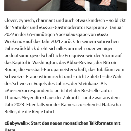
Clever, zynisch, charmant und auch etwas kindisch – so blickt
der Satiriker und «G&G»-Gastmoderator Karpi am 2. Januar
2022 in der 65-minütigen Spezialausgabe von «G&G
Weekend» auf das Jahr 2021 zurück. In seinem satirischen
Jahresrückblick dreht sich alles um mehr oder weniger
bedeutsame gesellschaftliche Ereignisse wie der Sturm auf
das Kapitol in Washington, das Abba-Revival, der Bitcoin
Boom, die Fussball-Europameisterschaft, das Jubiläum vom
Schweizer Frauenstimmrecht und – nicht zuletzt – die Wahl
des Schweizer Vogels des Jahres, der Steinkauz. Als
«Aussenkorrespondent» berichtet der Bestsellerautor
Thomas Meyer direkt aus der Zukunft – und zwar aus dem
Jahr 2023. Ebenfalls vor der Kamera zu sehen ist Natascha
Beller, die die Regie führt.
«Babywalk»: Start des neuen monatlichen Talkformats mit
Karpi