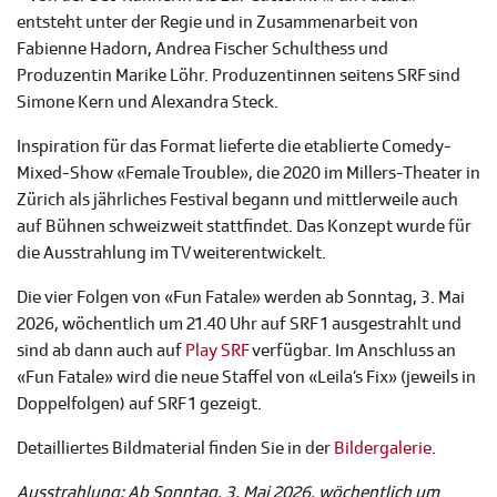
entsteht unter der Regie und in Zusammenarbeit von
Fabienne Hadorn, Andrea Fischer Schulthess und
Produzentin Marike Löhr. Produzentinnen seitens SRF sind
Simone Kern und Alexandra Steck.
Inspiration für das Format lieferte die etablierte Comedy-
Mixed-Show «Female Trouble», die 2020 im Millers-Theater in
Zürich als jährliches Festival begann und mittlerweile auch
auf Bühnen schweizweit stattfindet. Das Konzept wurde für
die Ausstrahlung im TV weiterentwickelt.
Die vier Folgen von «Fun Fatale» werden ab Sonntag, 3. Mai
2026, wöchentlich um 21.40 Uhr auf SRF 1 ausgestrahlt und
sind ab dann auch auf
Play SRF
verfügbar. Im Anschluss an
«Fun Fatale» wird die neue Staffel von «Leila’s Fix» (jeweils in
Doppelfolgen) auf SRF 1 gezeigt.
Detailliertes Bildmaterial finden Sie in der
Bildergalerie
.
Ausstrahlung: Ab Sonntag, 3. Mai 2026, wöchentlich um