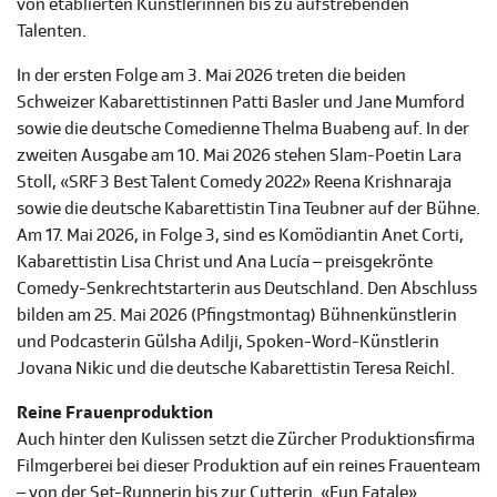
von etablierten Künstlerinnen bis zu aufstrebenden
Talenten.
In der ersten Folge am 3. Mai 2026 treten die beiden
Schweizer Kabarettistinnen Patti Basler und Jane Mumford
sowie die deutsche Comedienne Thelma Buabeng auf. In der
zweiten Ausgabe am 10. Mai 2026 stehen Slam-Poetin Lara
Stoll, «SRF 3 Best Talent Comedy 2022» Reena Krishnaraja
sowie die deutsche Kabarettistin Tina Teubner auf der Bühne.
Am 17. Mai 2026, in Folge 3, sind es Komödiantin Anet Corti,
Kabarettistin Lisa Christ und Ana Lucía – preisgekrönte
Comedy-Senkrechtstarterin aus Deutschland. Den Abschluss
bilden am 25. Mai 2026 (Pfingstmontag) Bühnenkünstlerin
und Podcasterin Gülsha Adilji, Spoken-Word-Künstlerin
Jovana Nikic und die deutsche Kabarettistin Teresa Reichl.
Reine Frauenproduktion
Auch hinter den Kulissen setzt die Zürcher Produktionsfirma
Filmgerberei bei dieser Produktion auf ein reines Frauenteam
– von der Set-Runnerin bis zur Cutterin. «Fun Fatale»