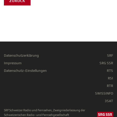
ZURÜCK
Datenschutzerklärung
SRF
Impressum
SRG SSR
Datenschutz-Einstellungen
RTS
RSI
RTR
SWISSINFO
3SAT
SRF Schweizer Radio und Fernsehen, Zweigniederlassung der
Schweizerischen Radio- und Fernsehgesellschaft